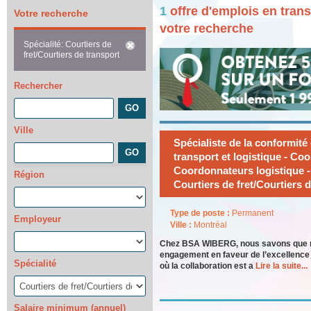
1
offre d'emplois en tran
Votre recherche
votre recherche
Spécialité: Courtiers de
fret/Courtiers de transport
Rechercher
Ville
Spécialiste de la conformité
transport et logistique - Co
Coordonnateurs logistique 
Région
Courtiers de fret/Courtiers 
Type de poste :
Permanent
Employeur
Ville :
Montréal
Chez BSA WIBERG, nous savons que not
engagement en faveur de l’excellenc
Spécialité
où la collaboration est a
Lire la suite...
Salaire minimum (annuel)