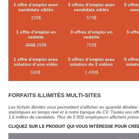
1 offre d’emploi avec
3 offres d’emploi avec
5 offr
candidats ciblés
candidats ciblés
cand
229$
579$
1 offre d’emploi en
3 offres d’emploi en
5 off
vedette
vedette
399$
299$
759$
1 offre d’emploi avec
3 offres d’emploi avec
5 offr
création d’une vidéo
création de 3 vidéos
créati
599$
1 499$
FORFAITS ILLIMITÉS MULTI-SITES
Les forfaits illimités vous permettent d’afficher en quantité illimit
statistiques en temps réel et à notre banque de CV. Toutes vos of
1,6 million de candidats. Plus de 5 000 employeurs affichent prése
CLIQUEZ SUR LE PRODUIT QUI VOUS INTÉRESSE POUR CR