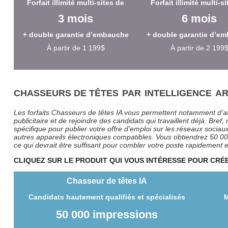
Forfait illimité multi-sites de
Forfait illimité multi-s
3 mois
6 mois
+ double garantie d’embauche
+ double garantie d’e
À partir de 1 199$
À partir de 2 199
CHASSEURS DE TÊTES
PAR
INTELLIGENCE
AR
Les forfaits Chasseurs de têtes IA vous permettent notamment d’a
publicitaire et de rejoindre des candidats qui travaillent déjà. Bref
spécifique pour publier votre offre d’emploi sur les réseaux sociaux
autres appareils électroniques compatibles. Vous obtiendrez 50 000
ce qui devrait être suffisant pour combler votre poste rapidement 
CLIQUEZ SUR LE PRODUIT QUI VOUS INTÉRESSE POUR CR
Chasseur de têtes IA
Candidats hautement qualifiés et spécialisés
M
50 000 impressions