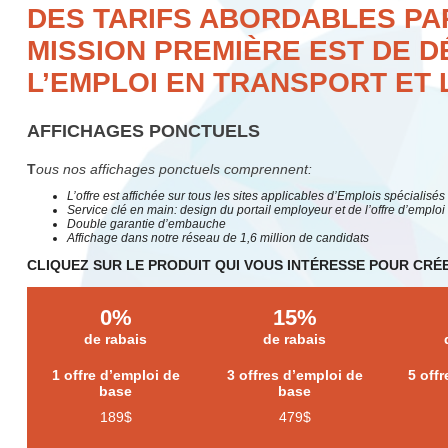
DES TARIFS ABORDABLES PA
MISSION PREMIÈRE EST DE 
L’EMPLOI EN TRANSPORT ET 
AFFICHAGES PONCTUELS
T
ous nos affichages ponctuels comprennent:
L’offre est affichée sur tous les sites applicables d’Emplois spécialisés
Service clé en main: design du portail employeur et de l’offre d’emploi
Double garantie d’embauche
Affichage dans notre réseau de 1,6 million de candidats
CLIQUEZ SUR LE PRODUIT QUI VOUS INTÉRESSE POUR CR
0%
15%
de rabais
de rabais
1
offre d’emploi de
3 offres d’emploi de
5 off
base
base
189$
479$