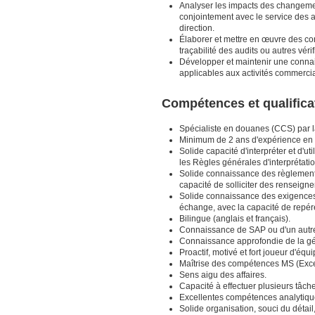
Analyser les impacts des changement
conjointement avec le service des a
direction.
Élaborer et mettre en œuvre des cont
traçabilité des audits ou autres vérif
Développer et maintenir une connai
applicables aux activités commerc
Compétences et qualifica
Spécialiste en douanes (CCS) par l
Minimum de 2 ans d'expérience en co
Solide capacité d'interpréter et d'ut
les Règles générales d'interprétatio
Solide connaissance des règlement
capacité de solliciter des renseig
Solide connaissance des exigences et
échange, avec la capacité de repér
Bilingue (anglais et français).
Connaissance de SAP ou d'un autre
Connaissance approfondie de la gé
Proactif, motivé et fort joueur d'équi
Maîtrise des compétences MS (Exce
Sens aigu des affaires.
Capacité à effectuer plusieurs tâche
Excellentes compétences analytiqu
Solide organisation, souci du détai