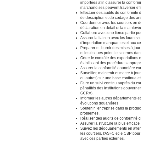
importées afin d'assurer la conform
marchandises peuvent traverser effi
Effectuer des audits de conformité
de description et de codage des artic
Coordonner avec les courtiers en do
déclaration en détail et la mainlev
Collabore avec une tierce partie pour
Assurer la liaison avec les fournis
d'importation manquantes et aux cer
Préparer et fournir des mises à jour
et les risques potentiels cernés dans
Gérer le contrôle des exportations 
établissant des procédures appropr
Assurer la conformité douanière can
Surveiller, maintenir et mettre à 
ou autres) sur une base continue e
Faire un suivi continu auprès du cou
pénalités des institutions gouverne
GCRA).
Informer les autres départements et
évolutions douanières.
Soutenir l'entreprise dans la produc
problèmes.
Réaliser des audits de conformité d
Assurer la structure la plus efficace
Suivez les dédouanements en attent
les courtiers, l'ASFC et le CBP pou
avec ces parties externes.