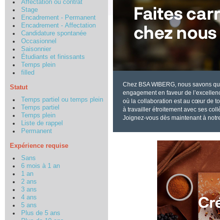
Affectation ou contrat
Stage
Encadrement - Permanent
Encadrement - Affectation
Candidature spontanée
Occasionnel
Saisonnier
Étudiants et finissants
Temps plein
filled
Chez BSA WIBERG, nous savons que n
Statut
engagement en faveur de l’excellen
Temps partiel ou temps plein
où la collaboration est au cœur de 
Temps partiel
à travailler étroitement avec ses co
Temps plein
Joignez-vous dès maintenant à notr
Liste de rappel
Permanent
Expérience requise
Sans
6 mois à 1 an
1 an
2 ans
3 ans
4 ans
5 ans
Plus de 5 ans