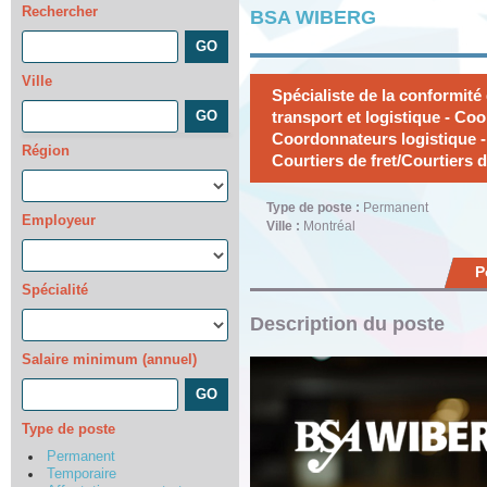
Rechercher
BSA WIBERG
Ville
Spécialiste de la conformité
transport et logistique - Co
Coordonnateurs logistique 
Région
Courtiers de fret/Courtiers 
Type de poste :
Permanent
Employeur
Ville :
Montréal
P
Spécialité
Description du poste
Salaire minimum (annuel)
Type de poste
Permanent
Temporaire