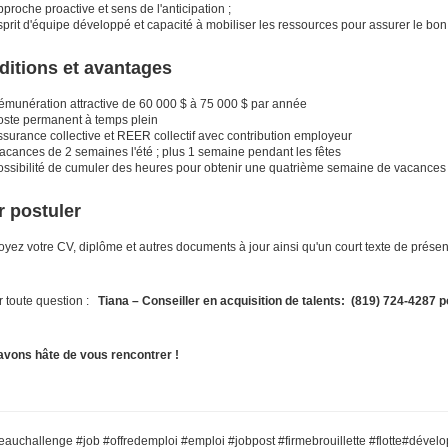
proche proactive et sens de l'anticipation ;
sprit d'équipe développé et capacité à mobiliser les ressources pour assurer le bo
ditions et avantages
émunération attractive de 60 000 $ à 75 000 $ par année
oste permanent à temps plein
surance collective et REER collectif avec contribution employeur
acances de 2 semaines l'été ; plus 1 semaine pendant les fêtes
ossibilité de cumuler des heures pour obtenir une quatrième semaine de vacances
 postuler
yez votre CV, diplôme et autres documents à jour ainsi qu'un court texte de présen
 toute question :
Tiana – Conseiller en acquisition de talents:
(819) 724-4287
p
avons hâte de vous rencontrer !
auchallenge #job #offredemploi #emploi #jobpost #firmebrouillette #flotte#dévelo