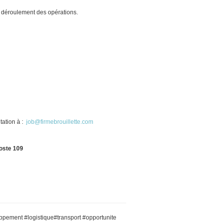
n déroulement des opérations.
tation à :
job@firmebrouillette.com
oste
109
ppement #logistique#transport #opportunite