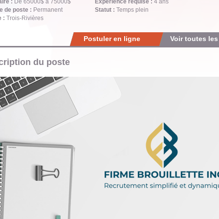
aire :
De 65000$ à 75000$
Expérience requise :
4 ans
e de poste :
Permanent
Statut :
Temps plein
e :
Trois-Rivières
Postuler en ligne
Voir toutes les
ription du poste