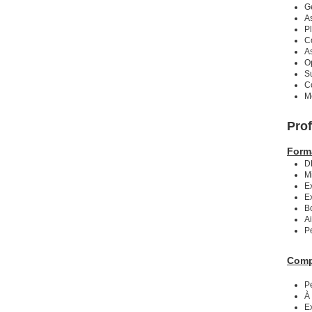
Gé
As
Pl
Co
As
Op
Su
Co
Me
Prof
Form
D
M
E
E
B
Ai
P
Comp
Pe
À
Ex