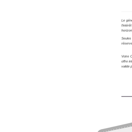
Le géné
l’intér
horizon
Seules
réserve
Votre C
offre i
valide 