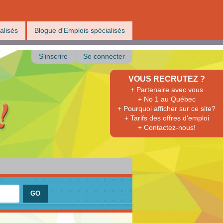
alisés
Blogue d'Emplois spécialisés
S'inscrire
Se connecter
VOUS RECRUTEZ ?
+ Partenaire avec vous
+ No 1 au Québec
+ Pourquoi afficher sur ce site?
+ Tarifs des offres d'emploi
+ Contactez-nous!