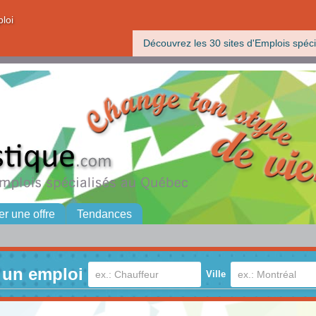
ploi
Découvrez les 30 sites d'Emplois spéci
er une offre
Tendances
 un emploi
Ville