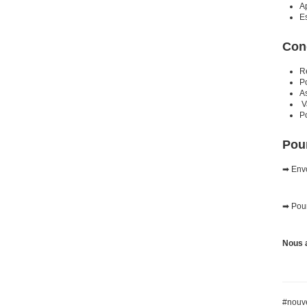
Ap
E
Con
R
P
As
V
P
Pour
➡ Envo
➡ Pour
Nous 
#nouve