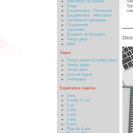
Sal
Affectation ou contrat
Stage
Typ
Encadrement - Permanent
Vill
Encadrement - Affectation
Candidature spontanée
Occasionnel
Saisonnier
Étudiants et finissants
Desc
Temps plein
filled
Statut
Temps partiel ou temps plein
Temps partiel
Temps plein
Liste de rappel
Permanent
Expérience requise
Sans
6 mois à 1 an
1 an
2 ans
3 ans
4 ans
5 ans
Plus de 5 ans