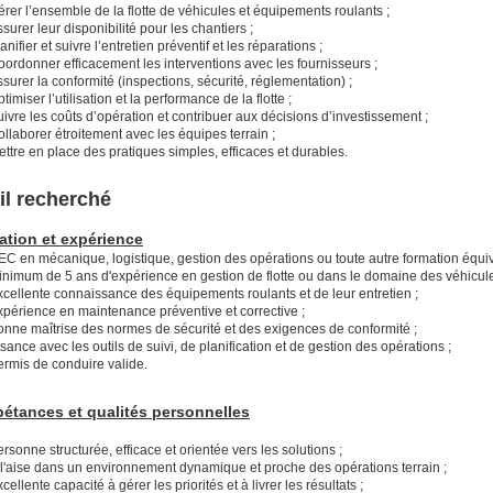
rer l’ensemble de la flotte de véhicules et équipements roulants ;
surer leur disponibilité pour les chantiers ;
anifier et suivre l’entretien préventif et les réparations ;
ordonner efficacement les interventions avec les fournisseurs ;
surer la conformité (inspections, sécurité, réglementation) ;
timiser l’utilisation et la performance de la flotte ;
ivre les coûts d’opération et contribuer aux décisions d’investissement ;
llaborer étroitement avec les équipes terrain ;
ttre en place des pratiques simples, efficaces et durables.
il recherché
ation et expérience
EC en mécanique, logistique, gestion des opérations ou toute autre formation équiv
inimum de 5 ans d'expérience en gestion de flotte ou dans le domaine des véhicule
xcellente connaissance des équipements roulants et de leur entretien ;
xpérience en maintenance préventive et corrective ;
onne maîtrise des normes de sécurité et des exigences de conformité ;
sance avec les outils de suivi, de planification et de gestion des opérations ;
ermis de conduire valide.
étances et qualités personnelles
rsonne structurée, efficace et orientée vers les solutions ;
 l'aise dans un environnement dynamique et proche des opérations terrain ;
cellente capacité à gérer les priorités et à livrer les résultats ;