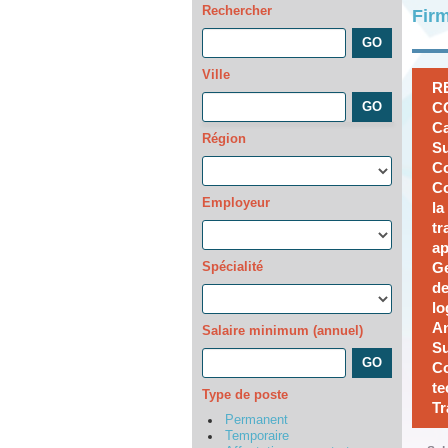
Rechercher
Firm
Ville
R
CO
Ca
Région
Su
Co
Co
Employeur
la
tr
ap
Spécialité
Ge
de
lo
An
Salaire minimum (annuel)
Su
Co
te
Type de poste
Tr
Permanent
Temporaire