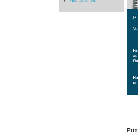
Plus de 10 ans
Pr
Vo
Fi
au
l’
No
un 
Prin