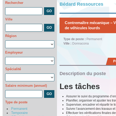
Rechercher
Bédard Ressources
Ville
Contremaître mécanique – V
de véhicules lourds
Région
Type de poste :
Permanent
Ville :
Donnacona
Employeur
P
Spécialité
Description du poste
Les tâches
Salaire minimum (annuel)
Assurer le suivi du programme d’ent
Planifier, organiser et ajuster les 
Type de poste
Superviser, encadrer et répartir le
Suivre l’avancement des travaux et g
Permanent
Effectuer les vérifications finales d
Temporaire