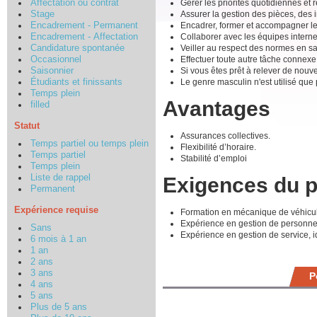
Gérer les priorités quotidiennes e
Affectation ou contrat
Assurer la gestion des pièces, des i
Stage
Encadrer, former et accompagner l
Encadrement - Permanent
Collaborer avec les équipes interne
Encadrement - Affectation
Veiller au respect des normes en san
Candidature spontanée
Effectuer toute autre tâche connexe
Occasionnel
Si vous êtes prêt à relever de nouv
Saisonnier
Le genre masculin n'est utilisé que p
Étudiants et finissants
Temps plein
Avantages
filled
Statut
Assurances collectives.
Temps partiel ou temps plein
Flexibilité d’horaire.
Temps partiel
Stabilité d’emploi
Temps plein
Liste de rappel
Exigences du 
Permanent
Expérience requise
Formation en mécanique de véhicul
Expérience en gestion de personne
Sans
Expérience en gestion de service, i
6 mois à 1 an
1 an
2 ans
3 ans
P
4 ans
5 ans
Plus de 5 ans