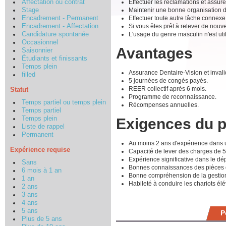
Effectuer les réclamations et assure
Affectation ou contrat
Maintenir une bonne organisation de
Stage
Effectuer toute autre tâche connexe
Encadrement - Permanent
Si vous êtes prêt à relever de nouv
Encadrement - Affectation
L'usage du genre masculin n'est util
Candidature spontanée
Occasionnel
Avantages
Saisonnier
Étudiants et finissants
Temps plein
Assurance Dentaire-Vision et invali
filled
5 journées de congés payés.
REER collectif après 6 mois.
Statut
Programme de reconnaissance.
Temps partiel ou temps plein
Récompenses annuelles.
Temps partiel
Temps plein
Exigences du 
Liste de rappel
Permanent
Au moins 2 ans d'expérience dans u
Expérience requise
Capacité de lever des charges de 5
Expérience significative dans le dé
Sans
Bonnes connaissances des pièces d
6 mois à 1 an
Bonne compréhension de la gestio
1 an
Habileté à conduire les chariots élé
2 ans
3 ans
4 ans
5 ans
P
Plus de 5 ans