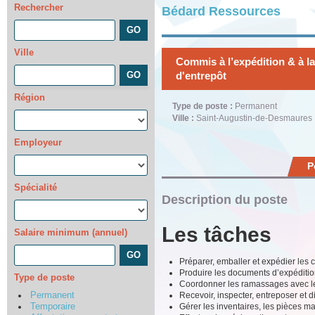
Rechercher
Bédard Ressources
Ville
Commis à l’expédition & à l
d'entrepôt
Région
Type de poste :
Permanent
Ville :
Saint-Augustin-de-Desmaures
Employeur
P
Spécialité
Description du poste
Les tâches
Salaire minimum (annuel)
Préparer, emballer et expédier les 
Produire les documents d’expédition
Type de poste
Coordonner les ramassages avec les 
Recevoir, inspecter, entreposer et d
Permanent
Gérer les inventaires, les pièces 
Temporaire