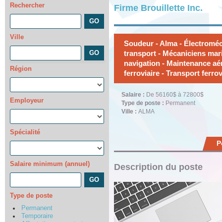
Rechercher
Firme Brouillette Inc.
Ville
Soudeur - Alma - Électroméc
transport - Mécaniciens mar
navigation - Maintenance aé
Région
ferroviaire - Transport ferro
Salaire :
De 56160$ à 72800$
Employeur
Type de poste :
Permanent
Ville :
ALMA
Spécialité
P
Salaire minimum (annuel)
Description du poste
Type de poste
Permanent
Temporaire