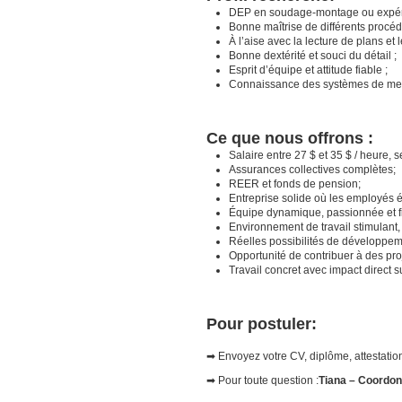
DEP en soudage-montage ou expéri
Bonne maîtrise de différents procé
À l’aise avec la lecture de plans et l
Bonne dextérité et souci du détail ;
Esprit d’équipe et attitude fiable ;
Connaissance des systèmes de mes
Ce que nous offrons :
Salaire entre 27 $ et 35 $ / heure, 
Assurances collectives complètes;
REER et fonds de pension;
Entreprise solide où les employés év
Équipe dynamique, passionnée et fi
Environnement de travail stimulant, 
Réelles possibilités de développe
Opportunité de contribuer à des pro
Travail concret avec impact direct s
Pour postuler:
➡ Envoyez votre CV, diplôme, attestation
➡ Pour toute question :
Tiana – Coordon