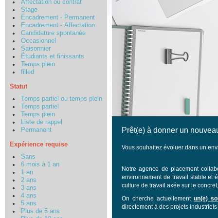
Affectation ou contrat
Stage
Encadrement - Permanent
Encadrement - Affectation
Candidature spontanée
Occasionnel
Saisonnier
Étudiants et finissants
Temps plein
filled
Statut
Temps partiel ou temps plein
Temps partiel
Temps plein
Liste de rappel
Prêt(e) à donner un nouveau
Permanent
Expérience requise
Vous souhaitez évoluer dans un envi
Sans
6 mois à 1 an
Notre agence de placement collabo
1 an
environnement de travail stable et 
2 ans
culture de travail axée sur le concret, 
3 ans
4 ans
On cherche actuellement
un(e) so
5 ans
directement à des projets industriels
Plus de 5 ans