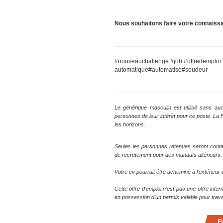
Nous souhaitons faire votre connaiss
#nouveauchallenge #job #offredemplo
automatique#automatisé#soudeur
Le générique masculin est utilisé sans auc
personnes de leur intérêt pour ce poste. La
les horizons.
Seules les personnes retenues seront conta
de recrutement pour des mandats ultérieurs.
Votre cv pourrait être acheminé à l’extérieu
Cette offre d’emploi n’est pas une offre inte
en possession d’un permis valable pour trava
P