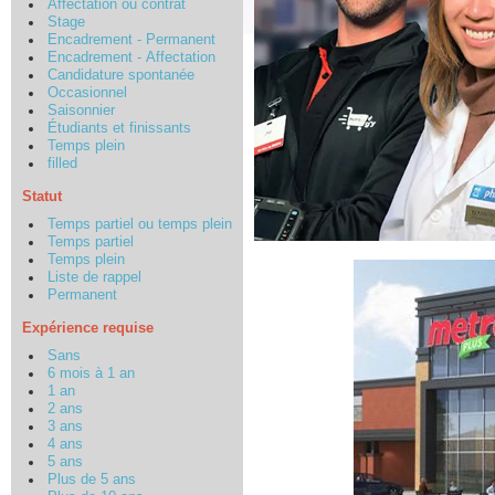
Affectation ou contrat
Stage
Encadrement - Permanent
Encadrement - Affectation
Candidature spontanée
Occasionnel
Saisonnier
Étudiants et finissants
Temps plein
filled
Statut
Temps partiel ou temps plein
Temps partiel
Temps plein
Liste de rappel
Permanent
Expérience requise
Sans
6 mois à 1 an
1 an
2 ans
3 ans
4 ans
5 ans
Plus de 5 ans