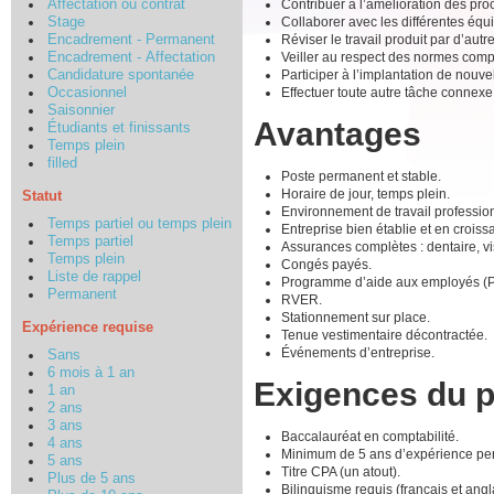
Contribuer à l’amélioration des pro
Affectation ou contrat
Collaborer avec les différentes équip
Stage
Réviser le travail produit par d’aut
Encadrement - Permanent
Veiller au respect des normes comp
Encadrement - Affectation
Participer à l’implantation de nouve
Candidature spontanée
Effectuer toute autre tâche connexe
Occasionnel
Saisonnier
Avantages
Étudiants et finissants
Temps plein
filled
Poste permanent et stable.
Horaire de jour, temps plein.
Statut
Environnement de travail profession
Temps partiel ou temps plein
Entreprise bien établie et en croiss
Temps partiel
Assurances complètes : dentaire, vi
Temps plein
Congés payés.
Liste de rappel
Programme d’aide aux employés (P
Permanent
RVER.
Stationnement sur place.
Expérience requise
Tenue vestimentaire décontractée.
Événements d’entreprise.
Sans
6 mois à 1 an
Exigences du 
1 an
2 ans
3 ans
Baccalauréat en comptabilité.
4 ans
Minimum de 5 ans d’expérience pert
5 ans
Titre CPA (un atout).
Plus de 5 ans
Bilinguisme requis (français et an