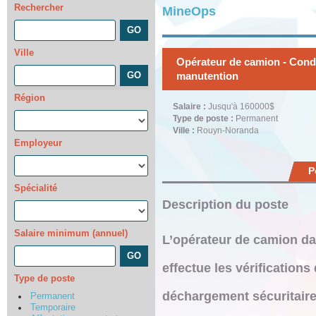
Rechercher
MineOps
Ville
Opérateur de camion - Cond
manutention
Région
Salaire :
Jusqu'à 160000$
Type de poste :
Permanent
Ville :
Rouyn-Noranda
Employeur
P
Spécialité
Description du poste
Salaire minimum (annuel)
L’
opérateur de camion da
effectue les
vérifications
Type de poste
déchargement sécuritair
Permanent
Temporaire