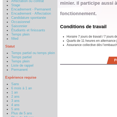
Affectation ou contrat
minier. Il participe aussi 
Stage
Encadrement - Permanent
fonctionnement.
Encadrement - Affectation
Candidature spontanée
Occasionnel
Conditions de travail
Saisonnier
Étudiants et finissants
Temps plein
Horaire 7 jours de travail / 7 jours 
filled
Quarts de 11 heures en alternance jo
Assurance collective dès l’embauc
Statut
Temps partiel ou temps plein
Temps partiel
P
Temps plein
Liste de rappel
Permanent
Expérience requise
Sans
6 mois à 1 an
1 an
2 ans
3 ans
4 ans
5 ans
Plus de 5 ans