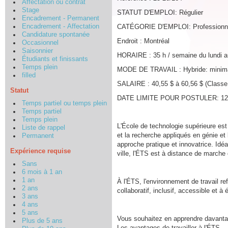
Affectation ou contrat
Stage
STATUT D'EMPLOI: Régulier
Encadrement - Permanent
Encadrement - Affectation
CATÉGORIE D'EMPLOI: Professionn
Candidature spontanée
Endroit : Montréal
Occasionnel
Saisonnier
HORAIRE : 35 h / semaine du lundi a
Étudiants et finissants
Temps plein
MODE DE TRAVAIL : Hybride: minimalem
filled
SALAIRE : 40,55 $ à 60,56 $ (Classe
Statut
DATE LIMITE POUR POSTULER: 12 j
Temps partiel ou temps plein
Temps partiel
Temps plein
L'École de technologie supérieure es
Liste de rappel
et la recherche appliqués en génie et
Permanent
approche pratique et innovatrice. Idéa
Expérience requise
ville, l'ÉTS est à distance de marche
Sans
6 mois à 1 an
1 an
À l'ÉTS, l'environnement de travail re
2 ans
collaboratif, inclusif, accessible et à
3 ans
4 ans
5 ans
Vous souhaitez en apprendre davantage
Plus de 5 ans
Les avantages de travailler à l'ÉTS.