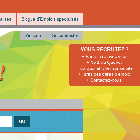
alisés
Blogue d'Emplois spécialisés
S'inscrire
Se connecter
VOUS RECRUTEZ ?
+ Partenaire avec vous
+ No 1 au Québec
+ Pourquoi afficher sur ce site?
+ Tarifs des offres d'emploi
+ Contactez-nous!