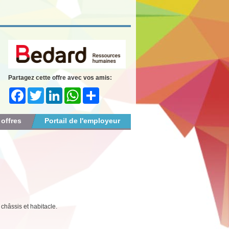
Partagez cette offre avec vos amis:
Facebook
Twitter
LinkedIn
WhatsApp
Share
 offres
Portail de l'employeur
châssis et habitacle.