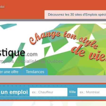
ploi
Découvrez les 30 sites d'Emplois spéci
er une offre
Tendances
 un emploi
Ville