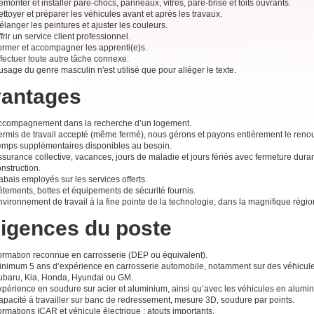
monter et installer pare-chocs, panneaux, vitres, pare-brise et toits ouvrants.
ttoyer et préparer les véhicules avant et après les travaux.
langer les peintures et ajuster les couleurs.
frir un service client professionnel.
ormer et accompagner les apprenti(e)s.
fectuer toute autre tâche connexe.
usage du genre masculin n'est utilisé que pour alléger le texte.
antages
ccompagnement dans la recherche d’un logement.
ermis de travail accepté (même fermé), nous gérons et payons entièrement le reno
emps supplémentaires disponibles au besoin.
surance collective, vacances, jours de maladie et jours fériés avec fermeture dura
nstruction.
bais employés sur les services offerts.
tements, bottes et équipements de sécurité fournis.
vironnement de travail à la fine pointe de la technologie, dans la magnifique régi
igences du poste
ormation reconnue en carrosserie (DEP ou équivalent).
inimum 5 ans d’expérience en carrosserie automobile, notamment sur des véhicu
ubaru, Kia, Honda, Hyundai ou GM.
xpérience en soudure sur acier et aluminium, ainsi qu’avec les véhicules en alumin
apacité à travailler sur banc de redressement, mesure 3D, soudure par points.
rmations ICAR et véhicule électrique : atouts importants.