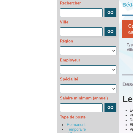
Rechercher
Béd
Ville
Ca
au
Région
Typ
Vill
Employeur
Spécialité
Desc
Le
Salaire minimum (annuel)
Év
Pl
Type de poste
D
Ef
Permanent
Pr
Temporaire