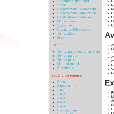
Dé
Affectation ou contrat
Ne
Stage
Mé
Encadrement - Permanent
Of
Encadrement - Affectation
F
Candidature spontanée
Ef
Occasionnel
L'
Saisonnier
Étudiants et finissants
Av
Temps plein
filled
A
Statut
P
Temps partiel ou temps plein
T
Temps partiel
As
Temps plein
co
Liste de rappel
Ra
Permanent
Vê
En
Expérience requise
Ex
Sans
6 mois à 1 an
1 an
F
2 ans
M
3 ans
S
4 ans
E
5 ans
C
Plus de 5 ans
Fo