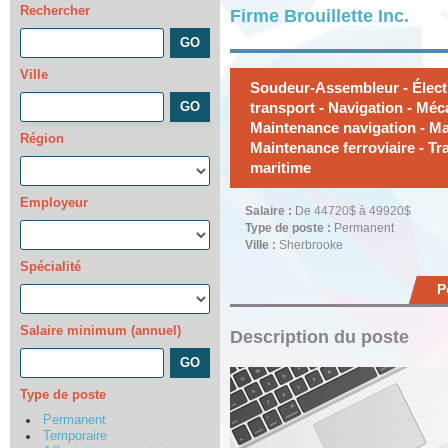
Rechercher
Firme Brouillette Inc.
Ville
Soudeur-Assembleur - Élect
transport - Navigation - Méc
Maintenance navigation - Ma
Région
Maintenance ferroviaire - Tr
maritime
Employeur
Salaire :
De 44720$ à 49920$
Type de poste :
Permanent
Ville :
Sherbrooke
Spécialité
P
Salaire minimum (annuel)
Description du poste
Type de poste
Permanent
Temporaire