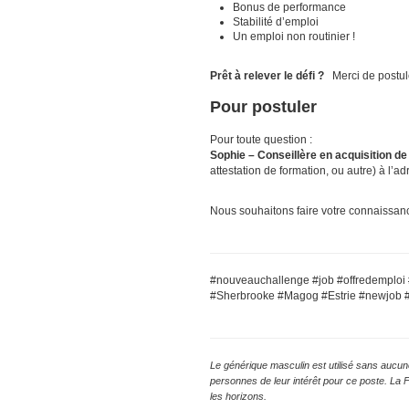
Bonus de performance
Stabilité d’emploi
Un emploi non routinier !
Prêt à relever le défi ?
Merci de postu
Pour postuler
Pour toute question :
Sophie – Conseillère en acquisition de
attestation de formation, ou autre) à l’a
Nous souhaitons faire votre connaissan
#nouveauchallenge #job #offredemploi
#Sherbrooke #Magog #Estrie #newjob #al
Le générique masculin est utilisé sans aucune
personnes de leur intérêt pour ce poste. La 
les horizons.