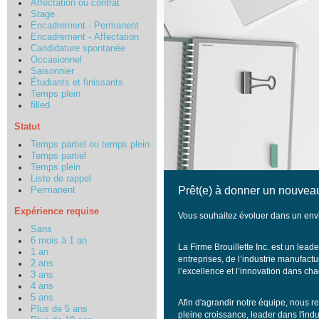
Affectation ou contrat
Stage
Encadrement - Permanent
Encadrement - Affectation
Candidature spontanée
Occasionnel
Saisonnier
Étudiants et finissants
Temps plein
filled
Statut
Temps partiel ou temps plein
Temps partiel
Temps plein
Liste de rappel
Prêt(e) à donner un nouveau
Permanent
Expérience requise
Vous souhaitez évoluer dans un envi
Sans
6 mois à 1 an
La Firme Brouillette Inc. est un lea
1 an
entreprises, de l’industrie manufactu
2 ans
l’excellence et l’innovation dans c
3 ans
4 ans
5 ans
Afin d'agrandir notre équipe, nous 
Plus de 5 ans
pleine croissance, leader dans l'indu