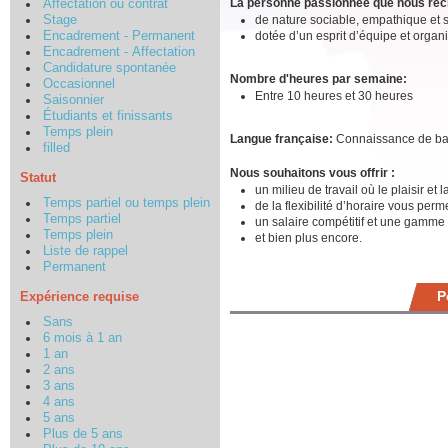
La personne passionnée que nous re
Affectation ou contrat
de nature sociable, empathique et 
Stage
dotée d’un esprit d’équipe et organ
Encadrement - Permanent
Encadrement - Affectation
Candidature spontanée
Nombre d'heures par semaine:
Occasionnel
Entre 10 heures et 30 heures
Saisonnier
Étudiants et finissants
Temps plein
Langue française:
Connaissance de b
filled
Nous souhaitons vous offrir :
Statut
un milieu de travail où le plaisir et
Temps partiel ou temps plein
de la flexibilité d’horaire vous perm
Temps partiel
un salaire compétitif et une gamme
Temps plein
et bien plus encore.
Liste de rappel
Permanent
P
Expérience requise
Sans
6 mois à 1 an
1 an
2 ans
3 ans
4 ans
5 ans
Plus de 5 ans