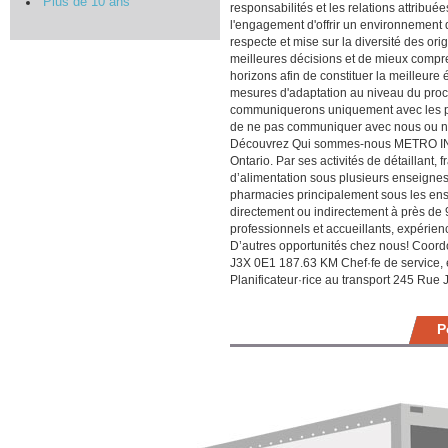
Plus de 10 ans
responsabilités et les relations attribu
l'engagement d'offrir un environnement d
respecte et mise sur la diversité des or
meilleures décisions et de mieux compre
horizons afin de constituer la meilleur
mesures d'adaptation au niveau du proc
communiquerons uniquement avec les p
de ne pas communiquer avec nous ou nous
Découvrez Qui sommes-nous METRO INC. e
Ontario. Par ses activités de détaillant,
d’alimentation sous plusieurs enseigne
pharmacies principalement sous les ens
directement ou indirectement à près de 
professionnels et accueillants, expérienc
D’autres opportunités chez nous! Coord
J3X 0E1 187.63 KM Chef·fe de service, 
Planificateur·rice au transport 245 Ru
P