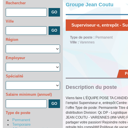
Rechercher
Groupe Jean Coutu
Ville
Superviseur·e, entrepôt - S
Type de poste :
Permanent
Région
Ville :
Varennes
Employeur
P
Spécialité
Description du poste
Salaire minimum (annuel)
Viens faire L’ÉQUIPE POSE TA CANDIDA
l’emploi Superviseur·e, entrepôt Centr
l’offre Type de poste: Permanente Titre
distribution Division: Qc DP - Logistiqu
Type de poste
JEAN COUTU - VARENNES (#M-VAR) Provi
Permanent
partager votre passion! Rejoindre notr
Temporaire
retraite très compétitif Politique de 