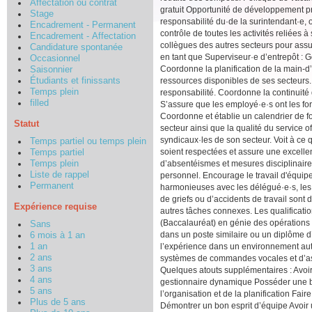
Affectation ou contrat
gratuit Opportunité de développement pr
Stage
responsabilité du·de la surintendant·e, op
Encadrement - Permanent
contrôle de toutes les activités reliées à
Encadrement - Affectation
collègues des autres secteurs pour assur
Candidature spontanée
en tant que Superviseur·e d’entrepôt : G
Occasionnel
Coordonne la planification de la main-d’
Saisonnier
ressources disponibles de ses secteurs. 
Étudiants et finissants
Temps plein
responsabilité. Coordonne la continuité d
filled
S’assure que les employé·e·s ont les fo
Coordonne et établie un calendrier de f
Statut
secteur ainsi que la qualité du service o
syndicaux·les de son secteur. Voit à ce q
Temps partiel ou temps plein
soient respectées et assure une excellen
Temps partiel
d’absentéismes et mesures disciplinair
Temps plein
Liste de rappel
personnel. Encourage le travail d'équip
Permanent
harmonieuses avec les délégué·e·s, les e
de griefs ou d’accidents de travail sont
Expérience requise
autres tâches connexes. Les qualificati
(Baccalauréat) en génie des opérations e
Sans
dans un poste similaire ou un diplôme d
6 mois à 1 an
l’expérience dans un environnement auto
1 an
2 ans
systèmes de commandes vocales et d’ass
3 ans
Quelques atouts supplémentaires : Avoi
4 ans
gestionnaire dynamique Posséder une bo
5 ans
l’organisation et de la planification Fa
Plus de 5 ans
Démontrer un bon esprit d’équipe Avoir 