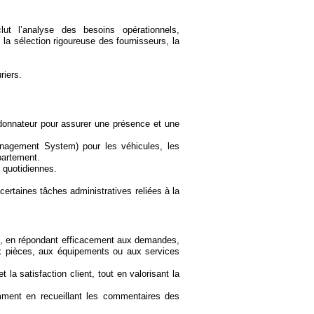
lut l’analyse des besoins opérationnels,
 la sélection rigoureuse des fournisseurs, la
riers.
rdonnateur pour assurer une présence et une
anagement System) pour les véhicules, les
partement.
s quotidiennes.
certaines tâches administratives reliées à la
rnes, en répondant efficacement aux demandes,
ux pièces, aux équipements ou aux services
 la satisfaction client, tout en valorisant la
mment en recueillant les commentaires des