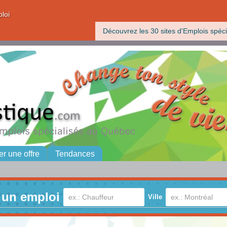
ploi
Découvrez les 30 sites d'Emplois spéci
er une offre
Tendances
 un emploi
Ville