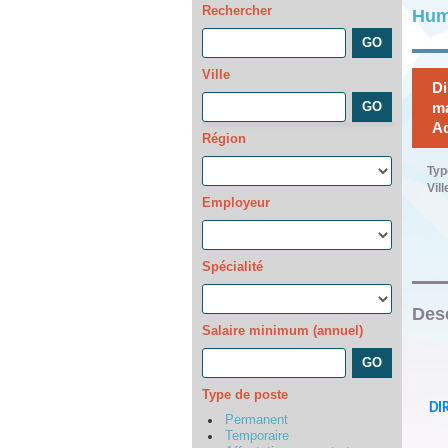
Rechercher
Hum
Ville
Di
ma
Ac
Région
Typ
Vill
Employeur
Spécialité
Desc
Salaire minimum (annuel)
Type de poste
DI
Permanent
Temporaire