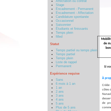
Affectation ou contrat
Stage
Encadrement - Permanent
Encadrement - Affectation
Candidature spontanée
Occasionnel
Saisonnier
Étudiants et finissants
Temps plein
filled
Mobilit
de ma
Statut
bon
Temps partiel ou temps plein
Temps partiel
Temps plein
Liste de rappel
Permanent
Si vo
Expérience requise
À prop
Sans
6 mois à 1 an
Créée 
1 an
côtes 
2 ans
Nunavi
3 ans
desser
4 ans
de pro
5 ans
commerc
Plus de 5 ans