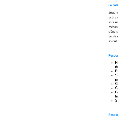
Le rôle
Sous l
actifs
sera n
mécani
siège 
service
soient 
Respon
R
é
E
S
pr
C
C
G
fi
S
Respon