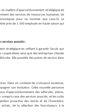
es en matière d’approvisionnement stratégique de
otamment des services de ressources humaines, de
s économiques pour ne nommer que ceux-là. Le
oie près de 1 500 employés en haute saison qui
 services associés :
nt stratégique en veillant à garantir l’accès aux
es coopératives ainsi que des
entreprises clientes
véhicules. Elle possède des points de service dans
ervices. Dans un contexte de croissance soutenue,
compagner son évolution. Cette nouvelle personne
essus d’approvisionnement des véhicules, pièces,
 compris ceux des services associés, et les coûts
 gestion proactive des stocks et de l’inventaire,
 achats, de la sélection des fournisseurs à la