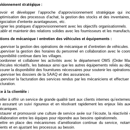
isionnement stratégique :
evoir et développer l’approche d’approvisionnement stratégique qui inc
’optimisation des processus d’achat, la gestion des stocks et des inventaires,
égociation d’entente avantageuses, etc.
ligner les pratiques d’approvisionnement avec les objectifs organisationnels.
tablir et maintenir des relations solides avec les fournisseurs et les manufactu
tions de mécanique
ǀ entretien des véhicules et équipements :
uperviser la gestion des opérations de mécanique et d’entretien de véhicules.
uperviser la gestion des horaires du personnel en collaboration avec le coo
isponibilité continue dans les villages.
oordonner et collaborer les activités avec le département OMS (Order M
éhicules récréatifs, les bateaux ainsi que les autres équipements reliés au dé
ssurer la disponibilité des fournitures nécessaires pour soutenir les opération
uperviser les dossiers de la SAAQ et des assurances.
uperviser la facturation des services rendus par les mécaniciens et effectuer 
cturation.
e à la clientèle :
eiller à offrir un service de grande qualité tant aux clients internes qu’exte
n assurant un suivi rigoureux et en résolvant rapidement les enjeux liés a
écaniques.
nstaurer et promouvoir une culture de service axée sur l’écoute, la réactivité et
ollaboration entre les équipes pour répondre aux besoins opérationnels.
ettre en place des mécanismes d’amélioration continue du service, nota
lients et en ajustant les processus au besoin.