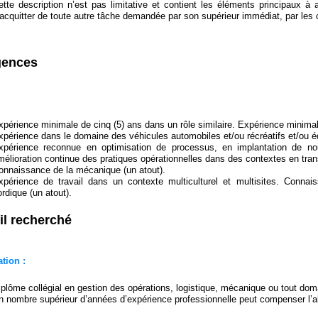
ette description n’est pas limitative et contient les éléments principaux à
’acquitter de toute autre tâche demandée par son supérieur immédiat, par les 
gences
xpérience minimale de cinq (5) ans dans un rôle similaire. Expérience minimale
xpérience dans le domaine des véhicules automobiles et/ou récréatifs et/ou éq
xpérience reconnue en optimisation de processus, en implantation de nouv
mélioration continue des pratiques opérationnelles dans des contextes en tran
onnaissance de la mécanique (un atout).
xpérience de travail dans un contexte multiculturel et multisites. Connais
ordique (un atout).
il recherché
tion :
iplôme collégial en gestion des opérations, logistique, mécanique ou tout do
n nombre supérieur d’années d’expérience professionnelle peut compenser l’