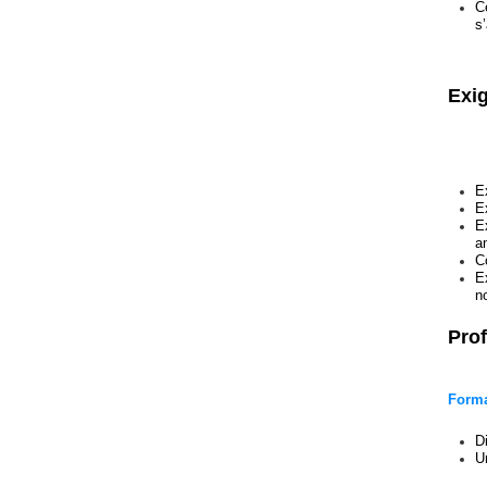
C
s
Exi
E
E
E
a
C
E
n
Prof
Forma
D
U