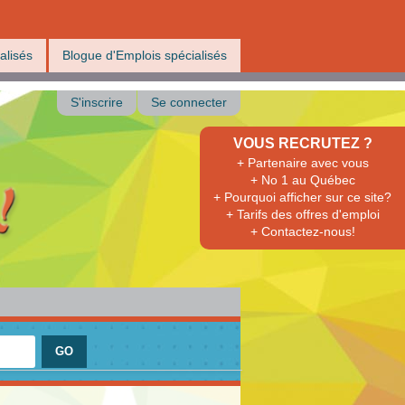
alisés
Blogue d'Emplois spécialisés
S'inscrire
Se connecter
VOUS RECRUTEZ ?
+ Partenaire avec vous
+ No 1 au Québec
+ Pourquoi afficher sur ce site?
+ Tarifs des offres d'emploi
+ Contactez-nous!