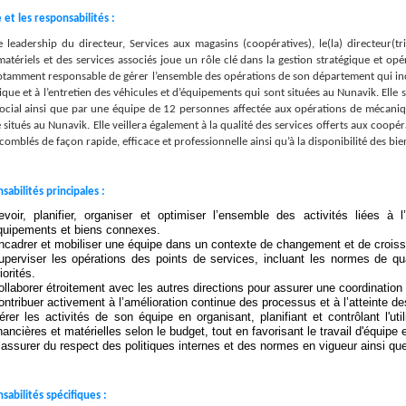
 et les responsabilités :
e leadership du directeur, Services aux magasins (coopératives), le(la) directeur(t
 matériels et des services associés joue un rôle clé dans la gestion stratégique et o
otamment responsable de gérer
l’ensemble des opérations de son département qui inclu
que et à l’entretien des véhicules et d’équipements qui sont situées au Nunavik. Ell
social ainsi que par une équipe de 12 personnes affectée aux opérations de mécaniqu
 situés au Nunavik. Elle veillera également à la qualité des services offerts aux coopér
comblés de façon rapide, efficace et professionnelle ainsi qu’à la disponibilité des bie
sabilités principales :
evoir, planifier, organiser et optimiser l’ensemble des activités liées à 
quipements et biens connexes.
ncadrer et mobiliser une équipe dans un contexte de changement et de crois
uperviser les opérations des points de services, incluant les normes de qual
iorités.
ollaborer étroitement avec les autres directions pour assurer une coordination f
ontribuer activement à l’amélioration continue des processus et à l’atteinte de
érer les activités de son équipe en organisant, planifiant et contrôlant l'u
nancières et matérielles selon le budget, tout en favorisant le travail d'équipe e
’assurer du respect des politiques internes et des normes en vigueur ainsi que
sabilités spécifiques :