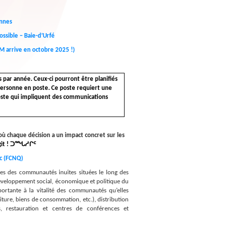
onnes
ssible – Baie-d’Urfé
EM arrive en octobre 2025 !)
s par année. Ceux-ci pourront être planifiés
 personne en poste. Ce poste requiert une
poste qui impliquent des communications
o
ù
chaque décision a un impact concret sur les
it !
ᑐᙵᓱᒋᑦ
c (FCNQ)
 des communautés inuites situées le long des
développement social, économique et politique du
portante à la vitalité des communautés qu’elles
riture, biens de consommation, etc.), distribution
es, restauration et centres de conférences et