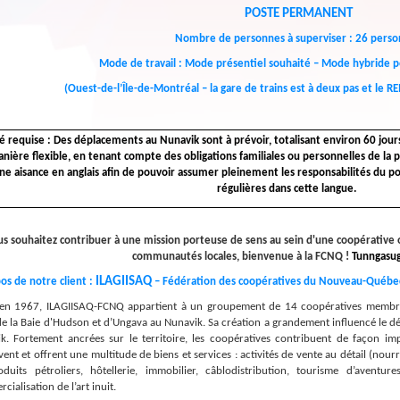
POSTE PERMANENT
Nombre de personnes à superviser : 26 pers
Mode de travail : Mode présentiel souhaité – Mode hybride po
(Ouest-de-l’Île-de-Montréal – la gare de trains est à deux pas et le R
é requise : Des déplacements au Nunavik sont à prévoir, totalisant environ 60 jour
nière flexible, en tenant compte des obligations familiales ou personnelles de la
ne aisance en anglais afin de pouvoir assumer pleinement les responsabilités du 
régulières dans cette langue.
us souhaitez contribuer à une mission porteuse de sens au sein d'une coopérative 
communautés locales, bienvenue à la FCNQ !
Tunngasug
ILAGIISAQ
os de notre client
:
– Fédération des coopératives du Nouveau-Québe
en 1967, ILAGIISAQ-FCNQ appartient à un groupement de 14 coopératives membres
de la Baie d'Hudson et d’Ungava au Nunavik. Sa création a grandement influencé le 
k. Fortement ancrées sur le territoire, les coopératives contribuent de façon im
vent et offrent une multitude de biens et services : activités de vente au détail (nour
duits pétroliers, hôtellerie, immobilier, câblodistribution, tourisme d’aventur
ialisation de l’art inuit.