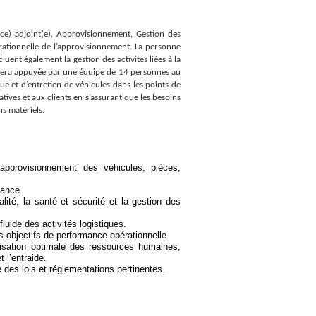
rice) adjoint(e), Approvisionnement, Gestion des
pérationnelle de l’approvisionnement. La personne
ent également la gestion des activités liées à la
e sera appuyée par une équipe de 14 personnes au
e et d’entretien de véhicules dans les points de
atives et aux clients en s’assurant que les besoins
ns matériels.
l’approvisionnement des véhicules, pièces,
sance.
ité, la santé et sécurité et la gestion des
luide des activités logistiques.
s objectifs de performance opérationnelle.
tilisation optimale des ressources humaines,
t l’entraide.
 des lois et réglementations pertinentes.