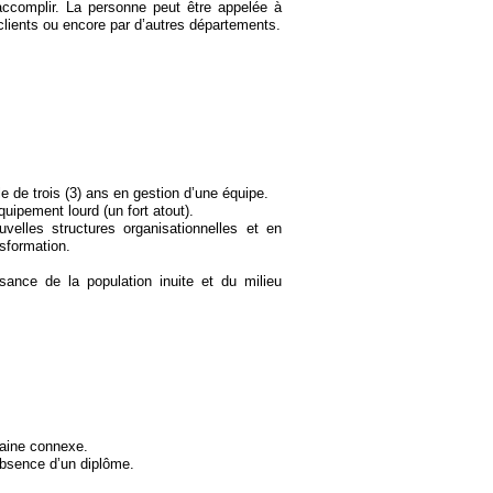
 accomplir. La personne peut être appelée à
clients ou encore par d’autres départements.
 de trois (3) ans en gestion d’une équipe.
uipement lourd (un fort atout).
elles structures organisationnelles et en
sformation.
sance de la population inuite et du milieu
maine connexe.
absence d’un diplôme.