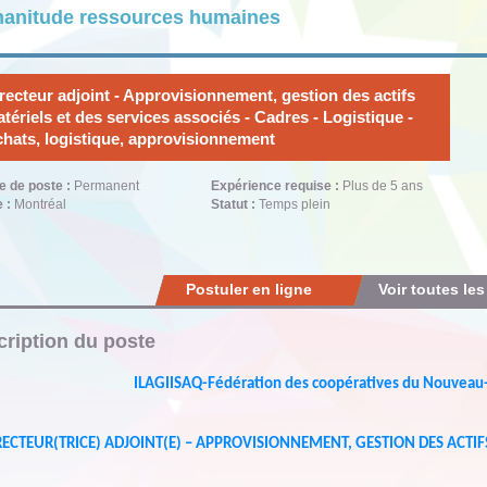
anitude ressources humaines
recteur adjoint - Approvisionnement, gestion des actifs
tériels et des services associés - Cadres - Logistique -
hats, logistique, approvisionnement
e de poste :
Permanent
Expérience requise :
Plus de 5 ans
e :
Montréal
Statut :
Temps plein
Postuler en ligne
Voir toutes les
ription du poste
ILAGIISAQ-Fédération des coopératives du Nouvea
RECTEUR(TRICE) ADJOINT(E) – APPROVISIONNEMENT, GESTION DES ACTIFS