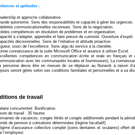
tences et aptitudes :
eadership et approche collaborative.
rande autonomie. Sens des responsabilités et capacité à gérer les urgences.
abiletés communicationnelles reconnues. Sens de la négociation.
olides compétences en résolution de problèmes et en organisation.
apacité à s'adapter, apprendre et faire preuve de curiosité. Ouverture d’esprit.
apacités décisionnelles. Sens de l’initiative et attitude proactive.
igueur, souci de l’excellence. Sens aigu du service à la clientèle.
onne connaissance de la suite Microsoft Office et aisance à utiliser Excel.
xcellentes compétences en communication écrite et orale en français et e
communication avec les communautés locales et fournisseurs). La connaissance
a personne devra être en mesure de se déplacer au Nunavik à raison d’a
éjours seront gérés selon ses conditions familiales et personnelles et à sa dis
itions de travail
laire concurrentiel. Bonification.
eure de travail : 35 heures
emaines de vacances, congés fériés et congés additionnels pendant la pério
onds de pension à cotisations déterminées (régime facultatif).
égime d’assurance collective complet (soins dentaires et oculaires) offert dè
ar l’employeur.