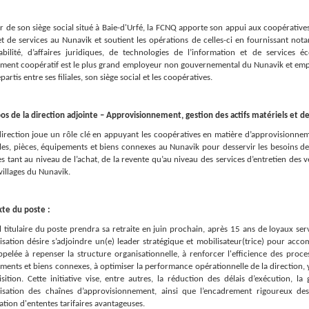
r de son siège social situé à Baie-d'Urfé, la FCNQ apporte son appui aux coopérativ
et de services au Nunavik et soutient les opérations de celles-ci en fournissant n
bilité, d’affaires juridiques, de technologies de l’information et de service
ent coopératif est le plus grand employeur non gouvernemental du Nunavik et empl
partis entre ses filiales, son siège social et les coopératives.
s de la direction adjointe – Approvisionnement, gestion des actifs matériels et des
direction joue un rôle clé en appuyant les coopératives en matière d’approvisionneme
les, pièces, équipements et biens connexes au Nunavik pour desservir les besoins d
es tant au niveau de l’achat, de la revente qu’au niveau des services d’entretien des 
villages du Nunavik.
te du poste :
el titulaire du poste prendra sa retraite en juin prochain, après 15 ans de loyaux s
nisation désire s’adjoindre un(e) leader stratégique et mobilisateur(trice) pour ac
ppelée à repenser la structure organisationnelle, à renforcer l'efficience des proc
ments et biens connexes, à optimiser la performance opérationnelle de la direction, y
isition. Cette initiative vise, entre autres, la réduction des délais d’exécution, la
misation des chaînes d’approvisionnement, ainsi que l’encadrement rigoureux des
ation d'ententes tarifaires avantageuses.