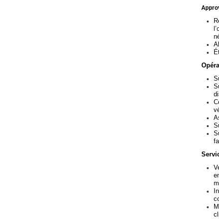
Approv
R
l
n
A
É
Opéra
S
S
d
C
v
A
S
S
fa
Servic
V
e
m
I
c
M
c