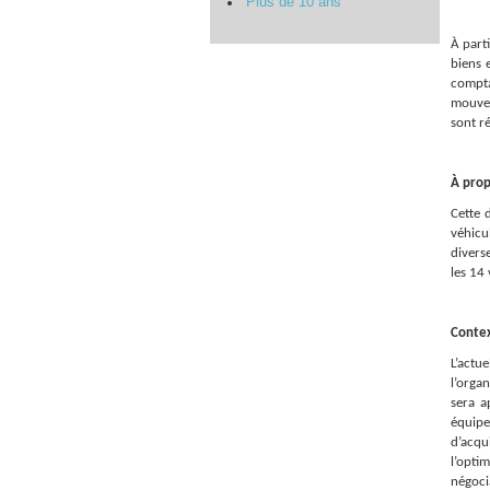
Plus de 10 ans
À
parti
biens 
compta
mouvem
sont ré
À
propo
Cette 
véhicu
divers
les 14 
Contex
L’actu
l’orga
sera a
équipe
d’acqu
l’opti
négoci