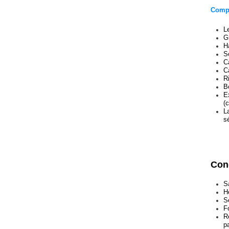
Compé
L
G
H
S
C
C
R
B
E
(
L
s
Cond
Sa
H
S
F
R
p