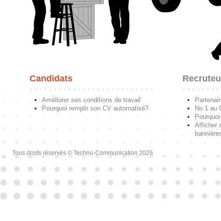
Candidats
Recruteu
Améliorer ses conditions de travail
Partenai
Pourquoi remplir son CV automatisé?
No 1 au
Pourquoi 
Afficher 
bannières
Tous droits réservés © Techno-Communication 2026