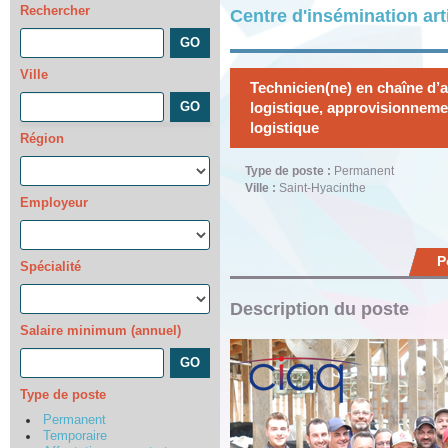
Rechercher
Centre d'insémination art
Ville
Technicien(ne) en chaîne d’
logistique, approvisionnem
logistique
Région
Type de poste :
Permanent
Ville :
Saint-Hyacinthe
Employeur
P
Spécialité
Description du poste
Salaire minimum (annuel)
Type de poste
Permanent
Temporaire