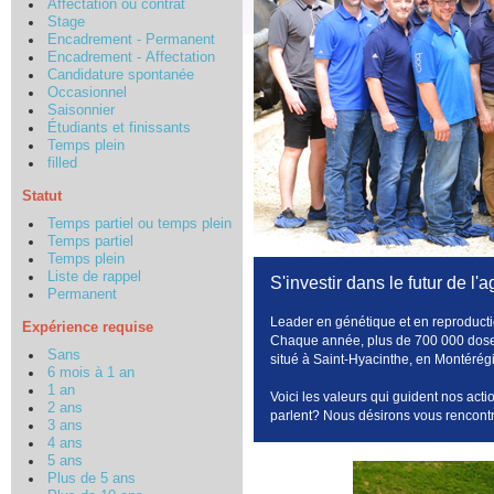
Affectation ou contrat
Stage
Encadrement - Permanent
Encadrement - Affectation
Candidature spontanée
Occasionnel
Saisonnier
Étudiants et finissants
Temps plein
filled
Statut
Temps partiel ou temps plein
Temps partiel
Temps plein
Liste de rappel
S'investir dans le futur de l'
Permanent
Leader en génétique et en reproductio
Expérience requise
Chaque année, plus de 700 000 doses
Sans
situé à Saint-Hyacinthe, en Montérég
6 mois à 1 an
1 an
Voici les valeurs qui guident nos actio
2 ans
parlent? Nous désirons vous rencontr
3 ans
4 ans
5 ans
Plus de 5 ans