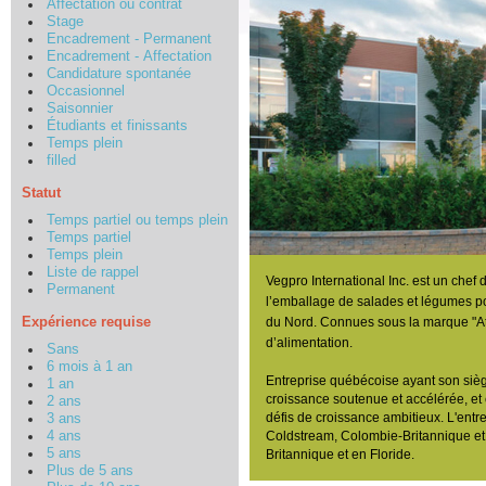
Affectation ou contrat
Stage
Encadrement - Permanent
Encadrement - Affectation
Candidature spontanée
Occasionnel
Saisonnier
Étudiants et finissants
Temps plein
filled
Statut
Temps partiel ou temps plein
Temps partiel
Temps plein
Liste de rappel
Vegpro International Inc. est un chef
Permanent
l’emballage de salades et légumes po
Expérience requise
du Nord. Connues sous la marque "Att
d’alimentation.
Sans
6 mois à 1 an
Entreprise québécoise ayant son sièg
1 an
croissance soutenue et accélérée, et 
2 ans
défis de croissance ambitieux. L'ent
3 ans
4 ans
Coldstream, Colombie-Britannique et 
5 ans
Britannique et en Floride.
Plus de 5 ans