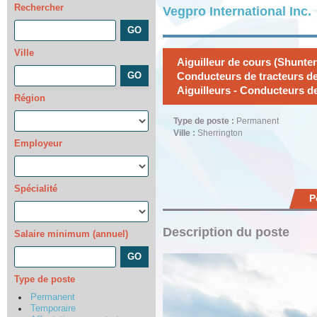
Rechercher
Vegpro International Inc.
Ville
Aiguilleur de cours (Shunter
Conducteurs de tracteurs de
Aiguilleurs - Conducteurs de
Région
Type de poste :
Permanent
Ville :
Sherrington
Employeur
Spécialité
P
Description du poste
Salaire minimum (annuel)
Type de poste
Permanent
Temporaire