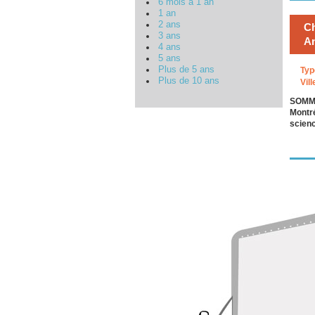
6 mois à 1 an
1 an
2 ans
Ch
3 ans
An
4 ans
5 ans
Plus de 5 ans
Typ
Plus de 10 ans
Vill
SOMMA
Montré
scienc