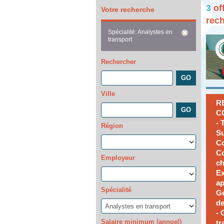
3
of
Votre recherche
rec
Spécialité: Analystes en
transport
Rechercher
Ville
R
CO
- 
Région
Su
Co
Co
Employeur
ch
Ex
ap
Spécialité
Ge
de
- 
Salaire minimum (annuel)
tr