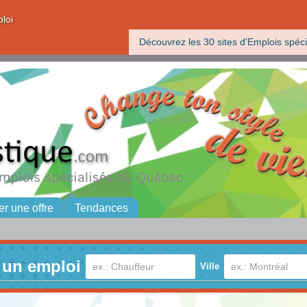
ploi
Découvrez les 30 sites d'Emplois spéci
er une offre
Tendances
 un emploi
Ville