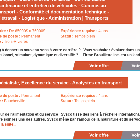
intenance et entretien de véhicules - Commis au
ansport - Conformité et documentation technique -
létravail - Logistique - Administration | Transports
aire :
De 65000$ à 75000$
Expérience requise :
4 ans
e de poste :
Permanent
Statut :
Temps plein
e :
Trois-Rivières
) à donner un nouveau sens à votre carrière ? Vous souhaitez évoluer dans u
sionnel, stimulant, dynamique et diversifié ? Firme Brouillette Inc. est un lea
Voir offre
Voi
écialiste, Excellence du service - Analystes en transport
e de poste :
Permanent
Expérience requise :
4 ans
e :
Boucherville
Statut :
Temps plein
r de l'alimentation et du service Sysco tisse des liens à l’échelle internationa
e soin les uns des autres. Sysco mène par l’amour de la nourriture et du service 
 la suite...
Voir offre
Voi