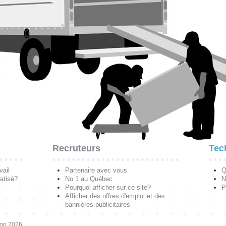
Recruteurs
Tec
vail
Partenaire avec vous
Q
atisé?
No 1 au Québec
N
Pourquoi afficher sur ce site?
P
Afficher des offres d'emploi et des
bannières publicitaires
ion 2026