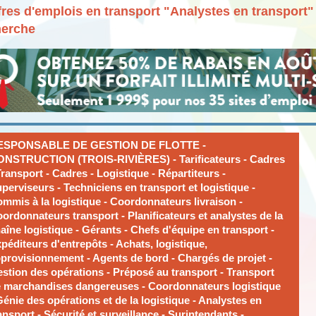
fres d'emplois en transport "Analystes en transport
herche
ESPONSABLE DE GESTION DE FLOTTE -
NSTRUCTION (TROIS-RIVIÈRES) - Tarificateurs - Cadres
Transport - Cadres - Logistique - Répartiteurs -
perviseurs - Techniciens en transport et logistique -
mmis à la logistique - Coordonnateurs livraison -
ordonnateurs transport - Planificateurs et analystes de la
aîne logistique - Gérants - Chefs d'équipe en transport -
péditeurs d'entrepôts - Achats, logistique,
provisionnement - Agents de bord - Chargés de projet -
stion des opérations - Préposé au transport - Transport
 marchandises dangereuses - Coordonnateurs logistique
Génie des opérations et de la logistique - Analystes en
ansport - Sécurité et surveillance - Surintendants -