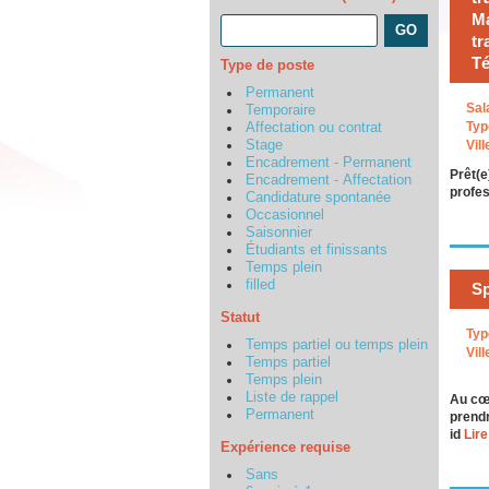
Ma
tr
Té
Type de poste
Permanent
Sal
Temporaire
Typ
Affectation ou contrat
Stage
Vill
Encadrement - Permanent
Prêt(e
Encadrement - Affectation
profes
Candidature spontanée
Occasionnel
Saisonnier
Étudiants et finissants
Temps plein
filled
Sp
Statut
Typ
Temps partiel ou temps plein
Vill
Temps partiel
Temps plein
Liste de rappel
Au cœu
Permanent
prendr
id
Lire
Expérience requise
Sans