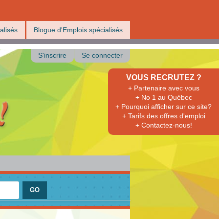
alisés
Blogue d'Emplois spécialisés
S'inscrire
Se connecter
VOUS RECRUTEZ ?
+ Partenaire avec vous
+ No 1 au Québec
+ Pourquoi afficher sur ce site?
+ Tarifs des offres d'emploi
+ Contactez-nous!