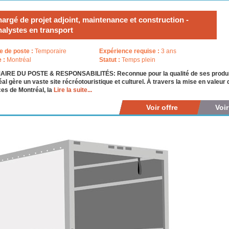
argé de projet adjoint, maintenance et construction -
alystes en transport
e de poste :
Temporaire
Expérience requise :
3 ans
e :
Montréal
Statut :
Temps plein
IRE DU POSTE & RESPONSABILITÉS: Reconnue pour la qualité de ses produits 
al gère un vaste site récréotouristique et culturel. À travers la mise en valeur 
es de Montréal, la
Lire la suite...
Voir offre
Voi