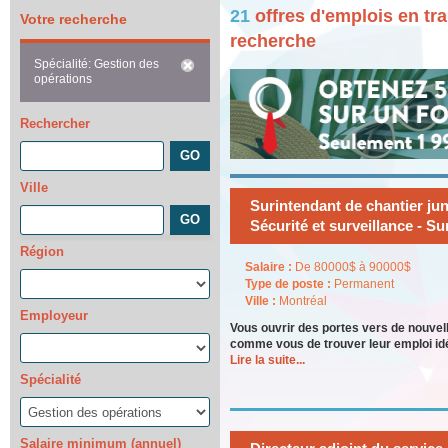
21
offres d'emplois en tr
Votre recherche
recherche
Spécialité: Gestion des
opérations
Rechercher
Ville
Surintendant de chantier jun
Sécurité et surveillance - S
Région
Salaire :
De 80000$ à 90000$
Type de poste :
Permanent
Ville :
Montréal
Employeur
Vous ouvrir des portes vers de nouve
comme vous de trouver leur emploi id
Lire la suite...
Spécialité
Salaire minimum (annuel)