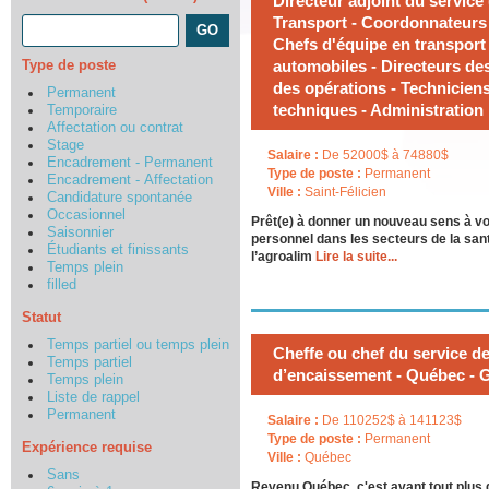
Directeur adjoint du service 
Transport - Coordonnateurs t
Chefs d'équipe en transport 
Type de poste
automobiles - Directeurs de
des opérations - Technicien
Permanent
techniques - Administration 
Temporaire
Affectation ou contrat
Stage
Salaire :
De 52000$ à 74880$
Encadrement - Permanent
Type de poste :
Permanent
Encadrement - Affectation
Ville :
Saint-Félicien
Candidature spontanée
Occasionnel
Prêt(e) à donner un nouveau sens à vo
Saisonnier
personnel dans les secteurs de la sant
Étudiants et finissants
l’agroalim
Lire la suite...
Temps plein
filled
Statut
Temps partiel ou temps plein
Cheffe ou chef du service de 
Temps partiel
d’encaissement - Québec - G
Temps plein
Liste de rappel
Permanent
Salaire :
De 110252$ à 141123$
Type de poste :
Permanent
Expérience requise
Ville :
Québec
Sans
Revenu Québec, c'est avant tout plus