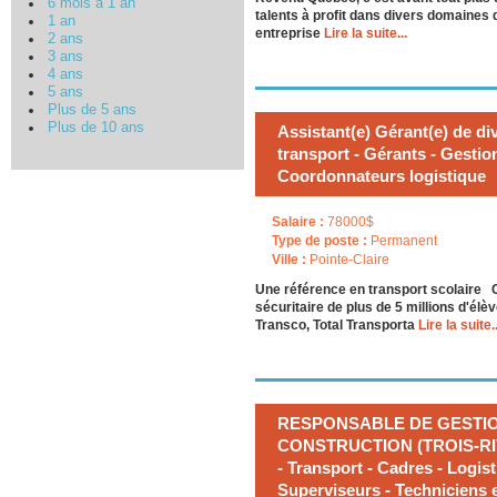
6 mois à 1 an
talents à profit dans divers domaines 
1 an
entreprise
Lire la suite...
2 ans
3 ans
4 ans
5 ans
Plus de 5 ans
Plus de 10 ans
Assistant(e) Gérant(e) de d
transport - Gérants - Gestio
Coordonnateurs logistique
Salaire :
78000$
Type de poste :
Permanent
Ville :
Pointe-Claire
Une référence en transport scolaire C
sécuritaire de plus de 5 millions d'é
Transco, Total Transporta
Lire la suite..
RESPONSABLE DE GESTIO
CONSTRUCTION (TROIS-RIVIÈ
- Transport - Cadres - Logist
Superviseurs - Techniciens e