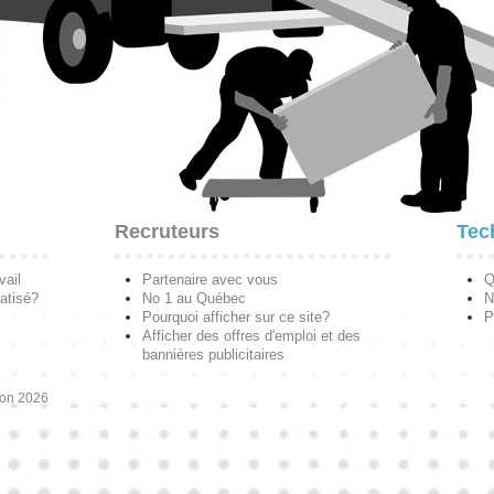
Recruteurs
Tec
vail
Partenaire avec vous
Q
atisé?
No 1 au Québec
N
Pourquoi afficher sur ce site?
P
Afficher des offres d'emploi et des
bannières publicitaires
ion 2026