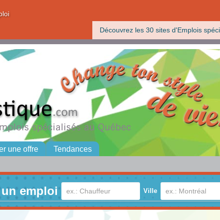
ploi
Découvrez les 30 sites d'Emplois spéci
er une offre
Tendances
 un emploi
Ville