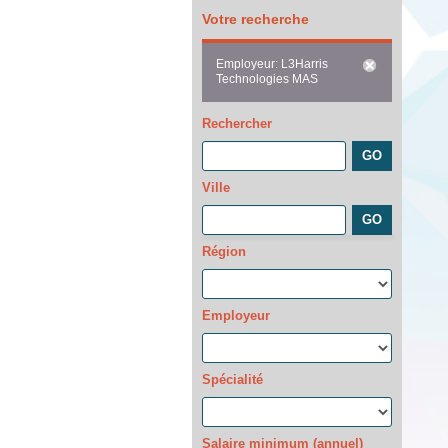
Votre recherche
Employeur: L3Harris
Technologies MAS
Rechercher
Ville
Région
Employeur
Spécialité
Salaire minimum (annuel)