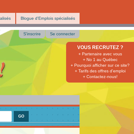
alisés
Blogue d'Emplois spécialisés
S'inscrire
Se connecter
VOUS RECRUTEZ ?
+ Partenaire avec vous
+ No 1 au Québec
+ Pourquoi afficher sur ce site?
+ Tarifs des offres d'emploi
+ Contactez-nous!