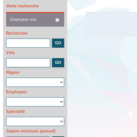
Votre recherche
Employeur: exo
Rechercher
Ville
Région
Employeur
Spécialité
Salaire minimum (annuel)