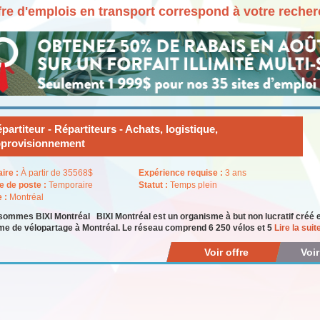
fre d'emplois en transport correspond à votre reche
partiteur - Répartiteurs - Achats, logistique,
provisionnement
aire :
À partir de 35568$
Expérience requise :
3 ans
e de poste :
Temporaire
Statut :
Temps plein
e :
Montréal
ommes BIXI Montréal BIXI Montréal est un organisme à but non lucratif créé en
e de vélopartage à Montréal. Le réseau comprend 6 250 vélos et 5
Lire la suite
Voir offre
Voi