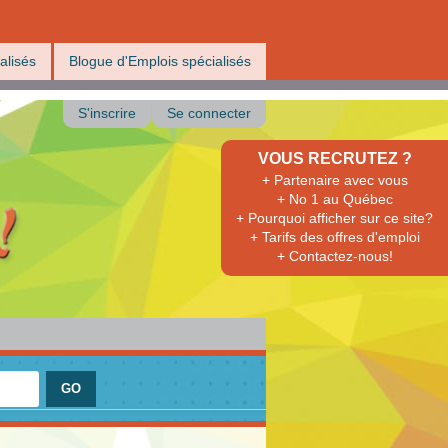
alisés
Blogue d'Emplois spécialisés
S'inscrire
Se connecter
VOUS RECRUTEZ ?
+ Partenaire avec vous
+ No 1 au Québec
+ Pourquoi afficher sur ce site?
+ Tarifs des offres d'emploi
+ Contactez-nous!