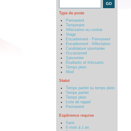
Type de poste
Permanent
Temporaire
Affectation ou contrat
Stage
Encadrement - Permanent
Encadrement - Affectation
Candidature spontanée
Occasionnel
Saisonnier
Étudiants et finissants
Temps plein
filled
Statut
Temps partiel ou temps plein
Temps partiel
Temps plein
Liste de rappel
Permanent
Expérience requise
Sans
6 mois à 1 an