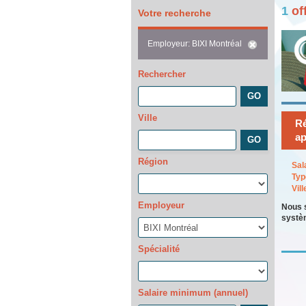
1
of
Votre recherche
Employeur: BIXI Montréal
Rechercher
Ville
Ré
ap
Région
Sal
Typ
Vill
Employeur
Nous s
systèm
Spécialité
Salaire minimum (annuel)