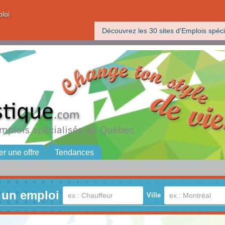
ploi
Découvrez les 30 sites d'Emplois spéci
er une offre
Tendances
 un emploi
Ville